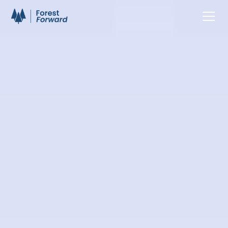
Diensten
NL
EN
FR
Visie
Contacteer ons
Over ons
Blogs